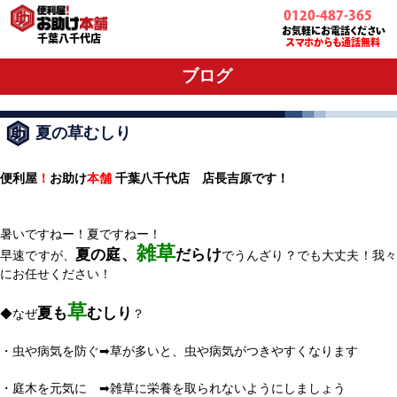
0120-487-365
お気軽にお電話ください
千葉八千代店
スマホからも通話無料
ブログ
夏の草むしり
便利屋
！
お助け
本舗
千葉八千代店 店長吉原です！
暑いですねー！夏ですねー！
雑草
夏の庭、
だらけ
早速ですが、
でうんざり？でも大丈夫！我
にお任せください！
草
夏も
むしり
◆なぜ
？
・虫や病気を防ぐ➡草が多いと、虫や病気がつきやすくなります
・庭木を元気に ➡雑草に栄養を取られないようにしましょう