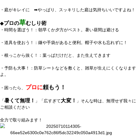
・庭がキレイに ➡やっぱり、スッキリした庭は気持ちいいですよね！
草
プロの
むしり術
◆
・時間を選ぼう！：朝早くか夕方がベスト。暑い昼間は避ける
・道具を使おう！：鎌や手袋があると便利。帽子や水も忘れずに！
・根っこから抜く！：葉っぱだけだと、また生えてきます
・予防も大事！：防草シートなどを敷くと、雑草が生えにくくなります
よ。
プロに
頼もう！
・困ったら、
暑くて無理！
大変！
「
」「広すぎて
」そんな時は、無理せず我々
ご相談ください
全力で取り組みます！